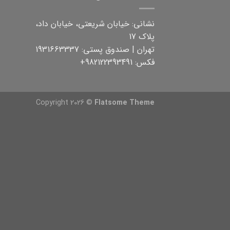
نشانی: خیابان شریعتی، خیابان داد،
پلاک 17
تهران | صندوق پستی: 1931663337
فکس: 982122393491+
Copyright 2026 ©
Flatsome Theme