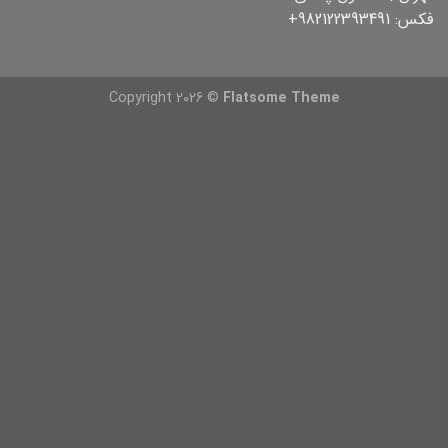
فکس: 982122393491+
Copyright 2026 ©
Flatsome Theme